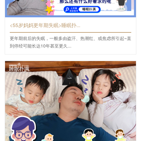
<55岁妈妈更年期失眠>睡眠扑...
更年期前后的失眠，一般多由盗汗、热潮红、或焦虑所引起~直
到停经可能长达10年甚至更久...