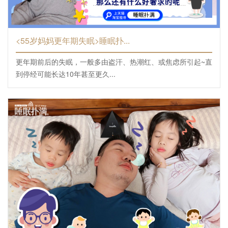
<55岁妈妈更年期失眠>睡眠扑...
更年期前后的失眠，一般多由盗汗、热潮红、或焦虑所引起~直
到停经可能长达10年甚至更久...