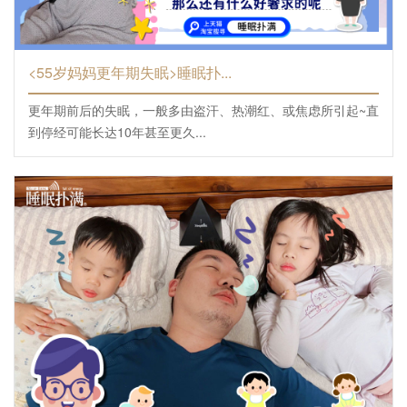
<55岁妈妈更年期失眠>睡眠扑...
更年期前后的失眠，一般多由盗汗、热潮红、或焦虑所引起~直
到停经可能长达10年甚至更久...