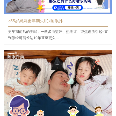
<55岁妈妈更年期失眠>睡眠扑...
更年期前后的失眠，一般多由盗汗、热潮红、或焦虑所引起~直
到停经可能长达10年甚至更久...